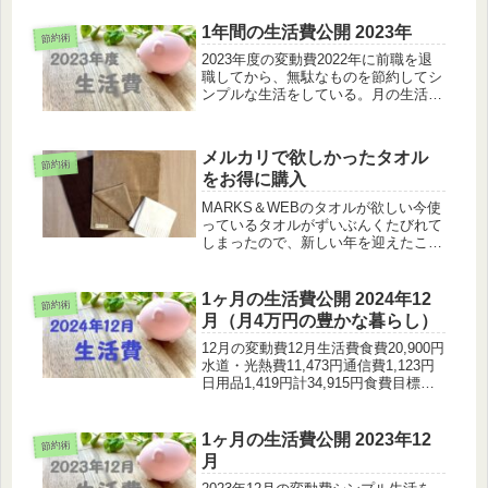
1年間の生活費公開 2023年
節約術
2023年度の変動費2022年に前職を退
職してから、無駄なものを節約してシ
ンプルな生活をしている。月の生活費
はだいたい4万円ほどに抑えるように
しているが、美容院など毎月かからな
いものもあるので、一年通算でどうだ
メルカリで欲しかったタオル
ったか振り返りたいと思う。20...
節約術
をお得に購入
MARKS＆WEBのタオルが欲しい今使
っているタオルがずいぶんくたびれて
しまったので、新しい年を迎えたこと
だし、そろそろ買い換えたい。住環境
やインテリアにもそれなりにこだわり
があり、現在うちで使っているタオル
1ヶ月の生活費公開 2024年12
節約術
類は、MARKS＆WEBで統一し...
月（月4万円の豊かな暮らし）
12月の変動費12月生活費食費20,900円
水道・光熱費11,473円通信費1,123円
日用品1,419円計34,915円食費目標
18,000円は、もはや難しい。。来年は
月目標は20,000円にしたいと思う。水
道・光熱費電気代が4,539円...
1ヶ月の生活費公開 2023年12
節約術
月