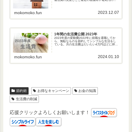
騰で苦しんでいる人は少なくないだろう。私は
シンプル生活を始めてから支出を徹底的に見直
した。一人暮らしの現在の私の...
2023.12.07
mokomoko.fun
1年間の生活費公開 2023年
2023年度の変動費2022年に前職を退職してか
ら、無駄なものを節約してシンプルな生活をし
ている。月の生活費はだいたい4万円ほどに抑え
るようにしているが、美容院など毎月かからな
いものもあるので、一年通算でどうだったか振
り返りたいと思う。20...
2024.01.10
mokomoko.fun
節約術
お得なキャンペーン
お金の知識
生活費の削減
応援クリックよろしくお願いします！