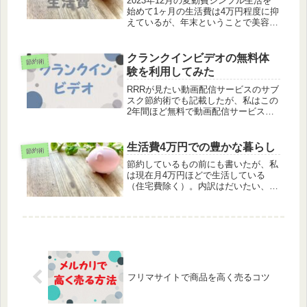
2023年12月の変動費シンプル生活を
始めて1ヶ月の生活費は4万円程度に抑
えているが、年末ということで美容院
に行ったり歯科医院に行ったり、かな
り着古した寝間着を買い替えたため少
し嵩んでしまった。また今月は沖縄旅
クランクインビデオの無料体
節約術
行に行ったため趣味・娯楽費が高...
験を利用してみた
RRRが見たい動画配信サービスのサブ
スク節約術でも記載したが、私はこの
2年間ほど無料で動画配信サービスを
利用し続けている。ほぼ全ての無料ト
ライアルを利用しつくし、さすがにこ
れ以上は難しくなってしまったので、
生活費4万円での豊かな暮らし
節約術
一番好みの作品が多いネットフリッ
節約しているもの前にも書いたが、私
ク...
は現在月4万円ほどで生活している
（住宅費除く）。内訳はだいたい、食
費2万円、水道光熱費1万円、その他1
万円という感じだ。通信費まず始めに
見直したのは携帯代である。今や多く
の人が利用していると思うが、格安ス
マ...
フリマサイトで商品を高く売るコツ