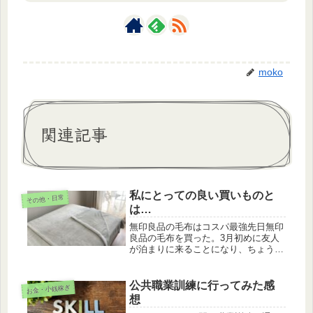
moko
関連記事
私にとっての良い買いものと
その他・日常
は…
無印良品の毛布はコスパ最強先日無印
良品の毛布を買った。3月初めに友人
が泊まりに来ることになり、ちょうど
寒波のタイミングと重なったので、羽
毛布団だけでは寒いかな…と思ったの
と、現在使っている毛布が昔のThe毛
公共職業訓練に行ってみた感
お金・小銭稼ぎ
布という感じでかなり重いので、こ
想
れ...