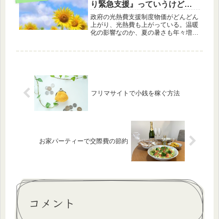
り緊急支援』っていうけど…
か...
政府の光熱費支援制度物価がどんどん
上がり、光熱費も上がっている。温暖
化の影響なのか、夏の暑さも年々増し
ているようで、エアコンなしでは暮ら
していけない…。節約生活をしている
私だが、病気になっては元も子もない
ので、さすがに毎日エアコンはつけて
い...
フリマサイトで小銭を稼ぐ方法
お家パーティーで交際費の節約
コメント