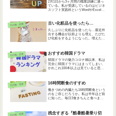
2月1日から3ヶ月間の職業訓練に通っ
ている。私が受講しているのはビジネ
スソフト実践科というWordやExcel、
PowerPointなどの技術を習得する訓練
だ。久しぶりの社会復帰というのもあ
るが、思った以上に色々厳しいという
古い化粧品を使ったら…
その他・日常
か制約が多くて、...
久しぶりに化粧品を使ったら…最近外
出する機会が以前よりも増え、たびた
び化粧をするようになった。増えたと
言っても週に1回程度なのだが、もと
もと出不精の私はそれでも頻繁な方
だ。もちろん近所への買物くらいなら
おすすめ韓国ドラマ
その他・日常
化粧はしない。ちなみに、私は基本的
に化...
韓国ドラマの魅力コロナ禍以来、私は
完全に韓国ドラマにはまってしまい、
かれこれ100本以上は見ていると思
う。韓国ドラマの魅力は、スケールの
大きさや描写が多少大げさと言うか分
かりやすく表現されていることかな…
16時間断食のすすめ
その他・日常
と思う。サスペンスなどは、これでも
か...
働きづめの内臓たち16時間断食という
のをご存じだろうか。私は半年ほど前
に知った。毎日3食きちんと食べまし
ょうというのが、小さいことから刷り
込まれた常識だった。でもどうやら根
拠はないらしい。食品会社の企業努力
残念すぎる『酷暑酷暑乗り切
その他・日常
の結果だという説もあるとかないと